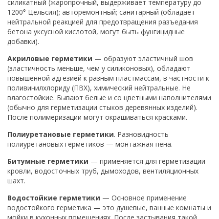
силикатный (жаропрочный, выдерживает температуру до
1200° Цельсия); авторемонтный; санитарный (обладает
нейтральной реакцией для предотвращения разъедания
бетона уксусной кислотой, могут быть фунгицидные
добавки).
Акриловые герметики
— образуют эластичный шов
(эластичность меньше, чем у силиконовых), обладают
повышенной адгезией к разным пластмассам, в частности к
поливинилхлориду (ПВХ), химический нейтральные. Не
влагостойкие. Бывают белые и со цветными наполнителями
(обычно для герметизации стыков деревянных изделий).
После полимеризации могут окрашиваться красками.
Полиуретановые герметики
. Разновидность
полиуретановых герметиков — монтажная пена.
Битумные герметики
— применяется для герметизации
кровли, водосточных труб, дымоходов, вентиляционных
шахт.
Водостойкие герметики
— Основное применение
водостойкого герметика — это душевые, ванные комнаты и
мойки в кухонных помещениях. После застывания такой