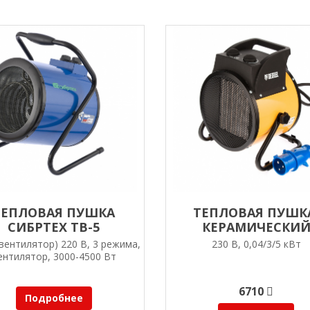
ТЕПЛОВАЯ ПУШКА
ТЕПЛОВАЯ ПУШК
СИБРТЕХ ТВ-5
КЕРАМИЧЕСКИ
НАГРЕВАТЕЛЬ
вентилятор) 220 В, 3 режима,
230 В, 0,04/3/5 кВт
(ТЕПЛОВЕНТИЛЯТ
ентилятор, 3000-4500 Вт
DENZEL DHC 5-40
6710
Подробнее