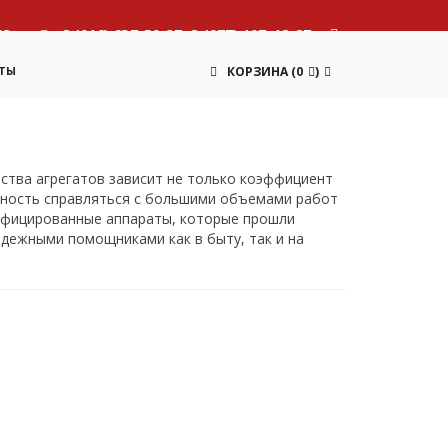
13
8 (916) 637-59-37, 8 (977) 107-12-87
ТЫ
КОРЗИНА
(
0
)
ства агрегатов зависит не только коэффициент
обность справляться с большими объемами работ
тифицированные аппараты, которые прошли
адежными помощниками как в быту, так и на