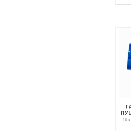
Г
ПУШ
10 к