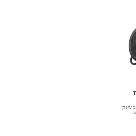
(тепло
в