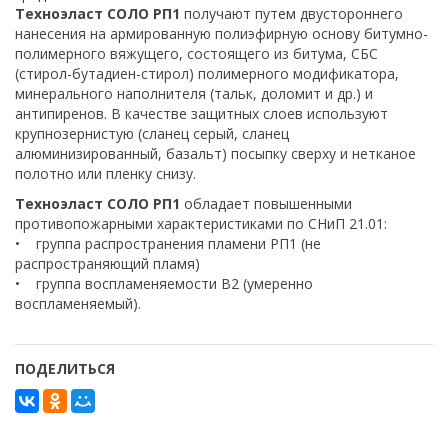
Техноэласт СОЛО РП1
получают путем двустороннего
нанесения на армированную полиэфирную основу битумно-
полимерного вяжущего, состоящего из битума, СБС
(стирол-бутадиен-стирол) полимерного модификатора,
минерального наполнителя (тальк, доломит и др.) и
антипиренов. В качестве защитных слоев используют
крупнозернистую (сланец серый, сланец
алюминизированный, базальт) посыпку сверху и нетканое
полотно или пленку снизу.
Техноэласт СОЛО РП1
обладает повышенными
противопожарными характеристиками по СНиП 21.01:
• группа распространения пламени РП1 (не
распространяющий пламя)
• группа воспламеняемости В2 (умеренно
воспламеняемый).
ПОДЕЛИТЬСЯ