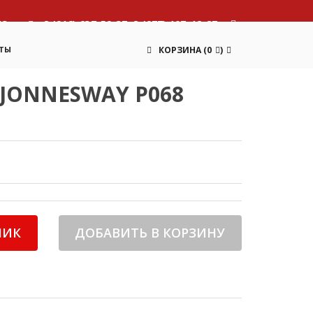
13
8 (916) 637-59-37, 8 (977) 107-12-87
ТЫ
КОРЗИНА
(
0
)
JONNESWAY P068
ЛИК
ДОБАВИТЬ В КОРЗИНУ