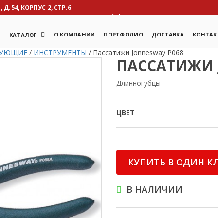
Д.54, КОРПУС 2, СТР.6
otcm@inbox.ru
8 (495) 739-01-
Я
О КОМПАНИИ
ПОРТФОЛИО
ДОСТАВКА
КОНТАК
КАТАЛОГ
ТУЮЩИЕ
/
ИНСТРУМЕНТЫ
/
Пассатижи Jonnesway P068
ПАССАТИЖИ 
Длинногубцы
ЦВЕТ
КУПИТЬ В ОДИН К
В НАЛИЧИИ