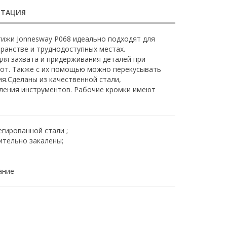
НТАЦИЯ
ижи Jonnesway P068 идеально подходят для
ранстве и труднодоступных местах.
для захвата и придерживания деталей при
бот. Также с их помощью можно перекусывать
я.Сделаны из качественной стали,
ления инструментов. Рабочие кромки имеют
егированной стали ;
ительно закалены;
ание