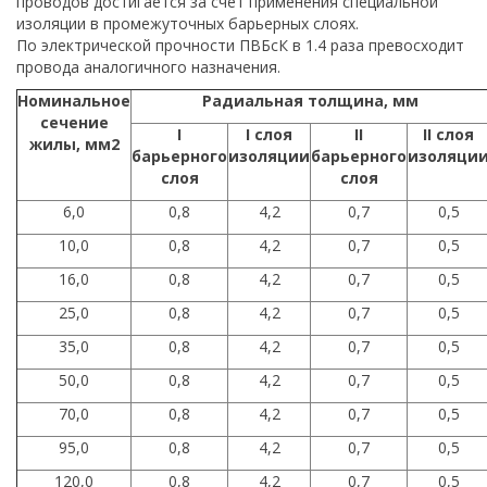
проводов достигается за счет применения специальной
изоляции в промежуточных барьерных слоях.
По электрической прочности ПВБсК в 1.4 раза превосходит
провода аналогичного назначения.
Номинальное
Радиальная толщина, мм
сечение
I
I слоя
II
II слоя
жилы, мм2
барьерного
изоляции
барьерного
изоляци
слоя
слоя
6,0
0,8
4,2
0,7
0,5
10,0
0,8
4,2
0,7
0,5
16,0
0,8
4,2
0,7
0,5
25,0
0,8
4,2
0,7
0,5
35,0
0,8
4,2
0,7
0,5
50,0
0,8
4,2
0,7
0,5
70,0
0,8
4,2
0,7
0,5
95,0
0,8
4,2
0,7
0,5
120,0
0,8
4,2
0,7
0,5