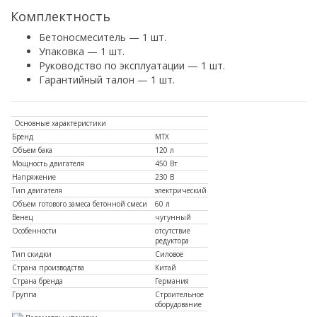
Комплектность
Бетоносмеситель — 1 шт.
Упаковка — 1 шт.
Руководство по эксплуатации — 1 шт.
Гарантийный талон — 1 шт.
Основные характеристики
Бренд
MTX
Объем бака
120 л
Мощность двигателя
450 Вт
Напряжение
230 В
Тип двигателя
электрический
Объем готового замеса бетонной смеси
60 л
Венец
чугунный
Особенности
отсутствие
редуктора
Тип скидки
Силовое
Страна производства
Китай
Страна бренда
Германия
Группа
Строительное
оборудование