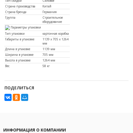
Тип скидки
Силовое
Страна производства
Китай
Страна бренда
Германия
Группа
Строительное
оборудование
Параметры упаковки
Тип упаковки
картонная коробка
Габариты в упаковке
1139 х 705 х 1264
мм
Длина в упаковке
1139 мм
Ширина в упаковке
705 мм
Высота в упаковке
1264 мм
Вес
58 кг
ПОДЕЛИТЬСЯ
ИНФОРМАЦИЯ О КОМПАНИИ