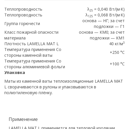
Теплопроводность
λ
= 0,040 Вт/(м·К)
25
Теплопроводность
λ
= 0,068 Вт/(м·К)
125
основа — НГ; за счет
Группа горючести
подложки — Г1
Класс пожарной опасности
основа — КМ0; за счет
материала
подложки — КМ1
3
Плотность LAMELLA MAT L
40 кг/м
Температура применения Со
+250 °С
стороны каменной ваты
Температура применения Со
+100 °С
стороны алюминиевой фольги
Упаковка
Маты из каменной ваты теплоизоляционные LAMELLA MAT
L сворачиваются в рулоны и упаковываются в
полиэтиленовую плёнку.
Применение
LAMELLA MAT L применяется для тепловой изоляции