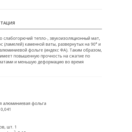
НТАЦИЯ
о слабогорючий тепло-, звукоизоляционный мат,
 (ламелей) каменной ваты, развернутых на 90° и
алюминиевой фольге (индекс ФА). Таким образом,
 имеет повышенную прочность на сжатие по
матами и меньшую деформацию во время
я алюминиевая фольга
 0,041
)
в, шт. 1
2