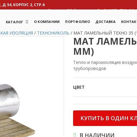
Д.54, КОРПУС 2, СТР.6
otcm@inbox.ru
8 (495) 739-01-
Я
О КОМПАНИИ
ПОРТФОЛИО
ДОСТАВКА
КОНТАК
КАТАЛОГ
СКАЯ ИЗОЛЯЦИЯ
/
ТЕХНОНИКОЛЬ
/
МАТ ЛАМЕЛЬНЫЙ ТЕХНО 35 (
МАТ ЛАМЕЛЬН
ММ)
Тепло-и пароизоляция воздух
трубопроводов
ЦВЕТ
КУПИТЬ В ОДИН К
В НАЛИЧИИ