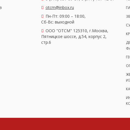
в
otcm@inbox.ru
Г
Пн-Пт: 09:00 – 18:00,
З
Сб-Вс: выходной
С
OOO "ОТСМ" 125310, г.Москва,
КР
Пятницкое шоссе, д.54, корпус 2,
стр.6
Д
Ф
Г
О
Ж
И
К
И
К