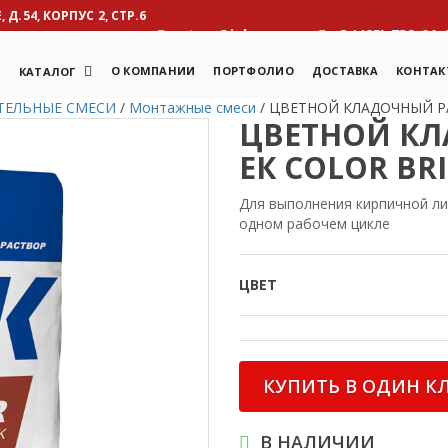
Д.54, КОРПУС 2, СТР.6
otcm@inbox.ru
8 (495) 739-01-
Я
О КОМПАНИИ
ПОРТФОЛИО
ДОСТАВКА
КОНТАК
КАТАЛОГ
ТЕЛЬНЫЕ СМЕСИ
/
Монтажные смеси
/
ЦВЕТНОЙ КЛАДОЧНЫЙ РА
ЦВЕТНОЙ КЛ
ЕК COLOR BR
Для выполнения кирпичной ли
одном рабочем цикле
ЦВЕТ
КУПИТЬ В ОДИН К
В НАЛИЧИИ