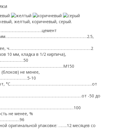
ики
евый, желтый, коричневый, серый.
…………………………………цемент
на, мм…………………………………………………………………2.5,
 менее, ч…………………………………………………………………2
шов 10 мм, кладка в 1/2 кирпича),
……………………50
…………………………………………………………М150
(блоков) не менее,
……………………5-10
работ, °С…………………………………………………………………от
и, °С…………………………………………………………………от -50 до
в…………………………………………………………………100
ть не менее, %
………………96
ной оригинальной упаковке: ……..12 месяцев со