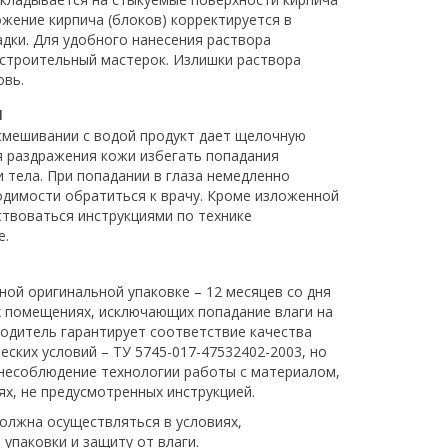
ожение кирпича (блоков) корректируется в
адки. Для удобного нанесения раствора
строительный мастерок. Излишки раствора
овь.
и
смешивании с водой продукт дает щелочную
я раздражения кожи избегать попадания
 тела. При попадании в глаза немедленно
одимости обратиться к врачу. Кроме изложенной
твоваться инструкциями по технике
е.
ной оригинальной упаковке – 12 месяцев со дня
их помещениях, исключающих попадание влаги на
водитель гарантирует соответствие качества
ских условий – ТУ 5745-017-47532402-2003, но
 несоблюдение технологии работы с материалом,
ях, не предусмотренных инструкцией.
олжна осуществляться в условиях,
упаковки и защиту от влаги.