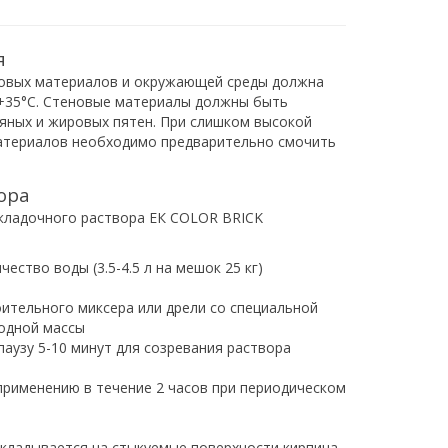
я
новых материалов и окружающей среды должна
 +35°С. Стеновые материалы должны быть
ляных и жировых пятен. При слишком высокой
териалов необходимо предварительно смочить
ора
кладочного раствора ЕК COLOR BRICK
ество воды (3.5-4.5 л на мешок 25 кг)
ительного миксера или дрели со специальной
одной массы
аузу 5-10 минут для созревания раствора
 применению в течение 2 часов при периодическом
кладывается на стыкуемые поверхности кирпича