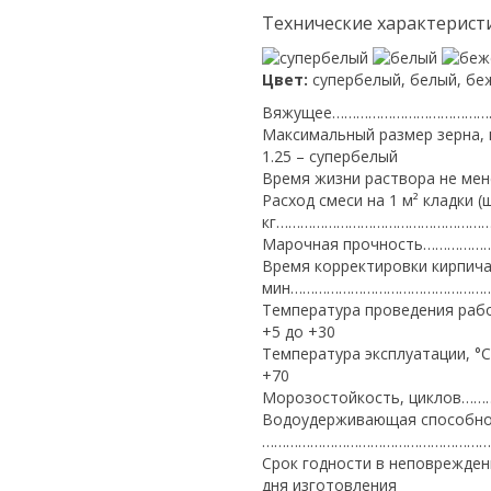
Технические характерист
Цвет:
супербелый, белый, беж
Вяжущее…………………………………
Максимальный размер зер
1.25 – супербелый
Время жизни раствора не
Расход смеси на 1 м² кладки (
кг……………………………………………
Марочная прочность………
Время корректировки кирпича 
мин……………………………………………
Температура проведения 
+5 до +30
Температура эксплуатаци
+70
Морозостойкость, цикло
Водоудерживающая способнос
…………………………………………………
Срок годности в неповрежден
дня изготовления