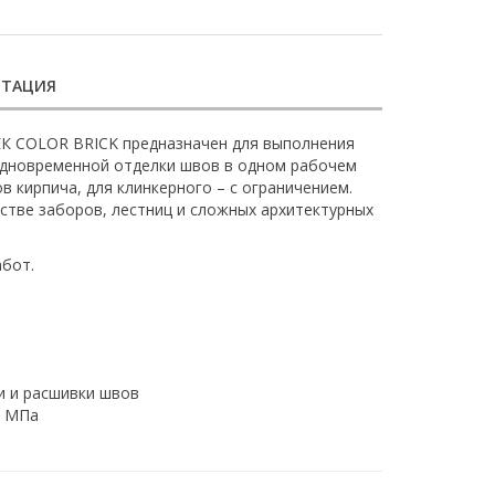
НТАЦИЯ
ЕК COLOR BRICK предназначен для выполнения
одновременной отделки швов в одном рабочем
ов кирпича, для клинкерного – с ограничением.
стве заборов, лестниц и сложных архитектурных
абот.
и и расшивки швов
5 МПа