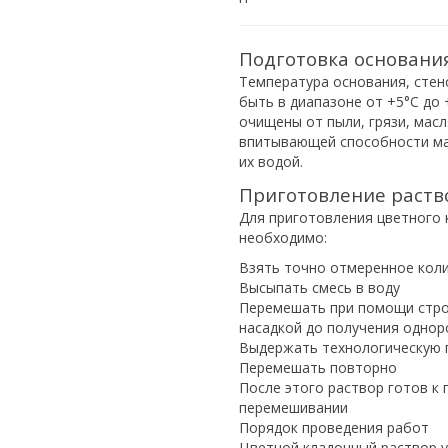
Подготовка основани
Температура основания, сте
быть в диапазоне от +5°С до
очищены от пыли, грязи, мас
впитывающей способности ма
их водой.
Приготовление раств
Для приготовления цветного 
необходимо:
Взять точно отмеренное колич
Высыпать смесь в воду
Перемешать при помощи стро
насадкой до получения однор
Выдержать технологическую п
Перемешать повторно
После этого раствор готов к
перемешивании
Порядок проведения работ
Цветной кладочный раствор у