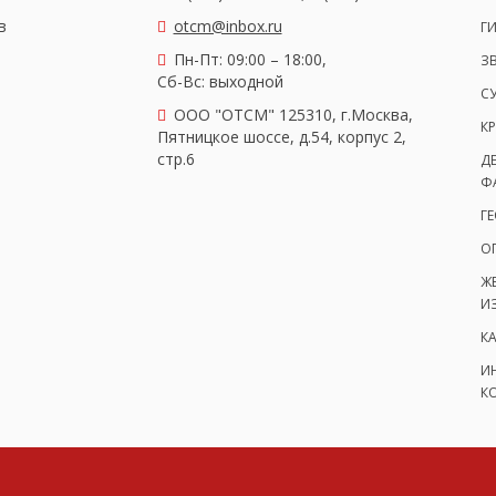
в
otcm@inbox.ru
Г
Пн-Пт: 09:00 – 18:00,
З
Сб-Вс: выходной
С
OOO "ОТСМ" 125310, г.Москва,
КР
Пятницкое шоссе, д.54, корпус 2,
стр.6
Д
Ф
Г
О
Ж
И
К
И
К