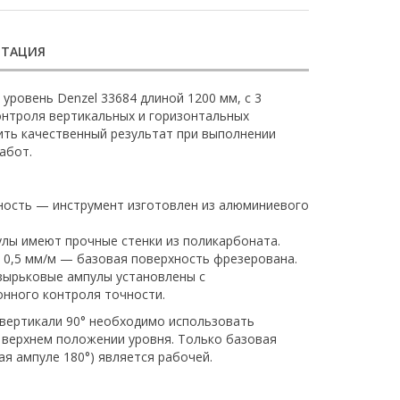
НТАЦИЯ
ровень Denzel 33684 длиной 1200 мм, с 3
контроля вертикальных и горизонтальных
ить качественный результат при выполнении
абот.
ность — инструмент изготовлен из алюминиевого
лы имеют прочные стенки из поликарбоната.
 0,5 мм/м — базовая поверхность фрезерована.
зырьковые ампулы установлены с
онного контроля точности.
вертикали 90° необходимо использовать
 верхнем положении уровня. Только базовая
я ампуле 180°) является рабочей.