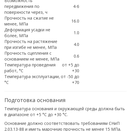
Возможность
передвижения по
4-6
поверхности через, ч
Прочность на сжатие не
16.0
менее, МПа
Деформация усадки не
1.0
более, МПа
Прочность на растяжение
4.0
при изгибе не менее, МПа
Прочность сцепления с
0.6
основанием не менее, МПа
Температура проведения
от +5 до
работ, °С
+30
Температура эксплуатации,
от -50 до
°С
+70
Подготовка основания
Температура основания и окружающей среды должна быть
в диапазоне от +5 °С до +30 °С.
Основание должно соответствовать требованиям СНиП
2.03.13-88 и иметь марочную прочность не менее 15 МПа.