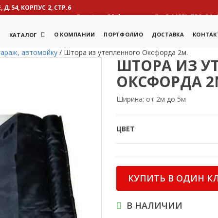
Д.54, КОРПУС 2, СТР.6
otcm@inbox.ru
8 (495) 739-01-
Я
О КОМПАНИИ
ПОРТФОЛИО
ДОСТАВКА
КОНТАК
КАТАЛОГ
гараж, автомойку
/
Штора из утепленного Оксфорда 2м.
ШТОРА ИЗ У
ОКСФОРДА 2
Ширина: от 2м до 5м
ЦВЕТ
КУПИТЬ В ОДИН К
В НАЛИЧИИ