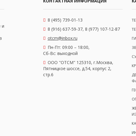
КОНТАКТНАЯ ИНФОРМАЦИЯ
К
8 (495) 739-01-13
Т
 и
8 (916) 637-59-37, 8 (977) 107-12-87
Т
в
otcm@inbox.ru
Г
Пн-Пт: 09:00 – 18:00,
З
Сб-Вс: выходной
С
OOO "ОТСМ" 125310, г.Москва,
КР
Пятницкое шоссе, д.54, корпус 2,
стр.6
Д
Ф
Г
О
Ж
И
К
И